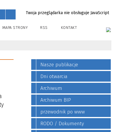
Twoja przeglądarka nie obsługuje JavaScript
MAPA STRONY
RSS
KONTAKT
Nasze publikacje
Dni otwarcia
Archiwum
a
Archiwum BIP
ty
przewodnik po www
RODO / Dokumenty