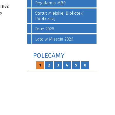
Regulamin MBP
nież
e
Statut Miejskiej Biblioteki
Publicznej
Ferie 2026
Lato w Mieście 2026
POLECAMY
1
2
3
4
5
6