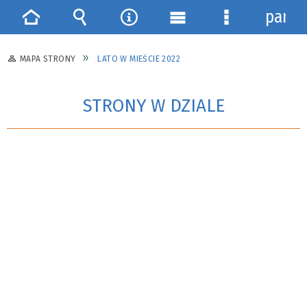
panel
Strona
Wyszukiwarka
Narzędzia
Menu
Menu
główna
główne
szczegółowe
MAPA STRONY
LATO W MIEŚCIE 2022
STRONY W DZIALE