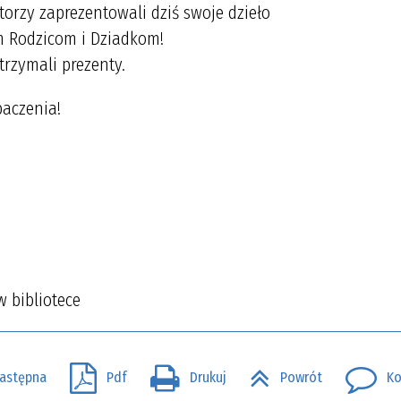
torzy zaprezentowali dziś swoje dzieło
m Rodzicom i Dziadkom!
rzymali prezenty.
baczenia!
astępna
Pdf
Drukuj
Powrót
Ko