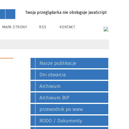
Twoja przeglądarka nie obsługuje JavaScript
MAPA STRONY
RSS
KONTAKT
Nasze publikacje
Dni otwarcia
Archiwum
Archiwum BIP
przewodnik po www
RODO / Dokumenty