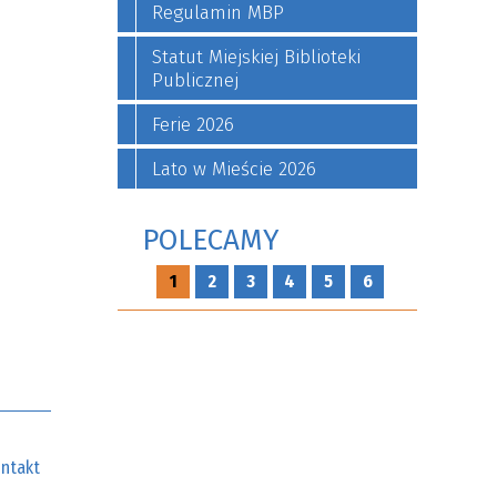
Regulamin MBP
Statut Miejskiej Biblioteki
Publicznej
Ferie 2026
Lato w Mieście 2026
POLECAMY
1
2
3
4
5
6
ntakt